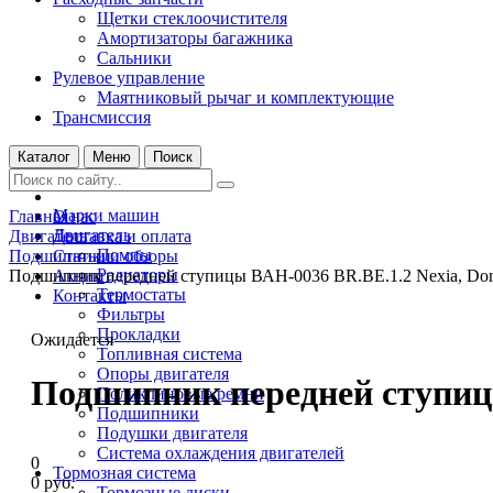
Щетки стеклоочистителя
Амортизаторы багажника
Сальники
Рулевое управление
Маятниковый рычаг и комплектующие
Трансмиссия
Каталог
Меню
Поиск
Марки машин
Главная
О нас
Двигатель
Двигатель
Доставка и оплата
Помпы
Подшипники
Статьи и обзоры
Радиаторы
Подшипник передней ступицы ВАН-0036 BR.BE.1.2 Nexia, Do
Акции
Термостаты
Контакты
Фильтры
Прокладки
Ожидается
Топливная система
Опоры двигателя
Подшипник передней ступицы
Поликлиновые ремни
Подшипники
Подушки двигателя
Система охлаждения двигателей
0
Тормозная система
0 руб.
Тормозные диски