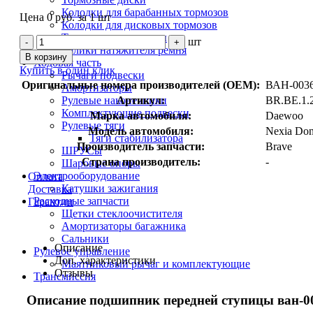
Колодки для барабанных тормозов
Цена 0 руб. за 1 шт
Колодки для дисковых тормозов
Тормозные цилиндры
шт
-
+
Ролики натяжителя ремня
В корзину
Ходовая часть
Купить в один клик
Рычаги подвески
Оригинальные номера производителей (OEM):
ВАН-003
Амортизаторы
Рулевые наконечники
Артикул:
BR.BE.1.
Комплектующие подвески
Марка автомобиля:
Daewoo
Рулевые тяги
Модель автомобиля:
Nexia Do
Тяги стабилизатора
Производитель запчасти:
Brave
ШРУСы
Страна производитель:
-
Шаровые опоры
Электрооборудование
Оплата
Катушки зажигания
Доставка
Расходные запчасти
Гарантии
Щетки стеклоочистителя
Амортизаторы багажника
Сальники
Описание
Рулевое управление
Доп. характеристики
Маятниковый рычаг и комплектующие
Отзывы
Трансмиссия
Описание подшипник передней ступицы ван-0036