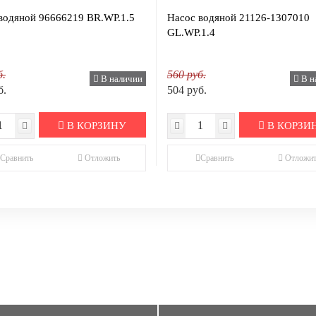
водяной 96666219 BR.WP.1.5
Насос водяной 21126-1307010
GL.WP.1.4
б.
560 руб.
В наличии
В н
б.
504 руб.
В КОРЗИНУ
В КОРЗИ
Сравнить
Отложить
Сравнить
Отложит