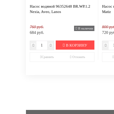
Насос водяной 96352648 BR.WP.1.2
Насос 
Nexia, Aveo, Lanos
Matiz
760 руб.
800 ру
В наличии
684 руб.
720 ру
В КОРЗИНУ
Сравнить
Отложить