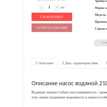
Артикул
-
+
шт
Марка а
Модель 
В КОРЗИНУ
Произво
КУПИТЬ В ОДИН КЛИК
Страна 
О
Описание
Доп. характеристики
Описание насос водяной 210
Водяные помпы Gallant изготавливаются с при
тем самым поднимая надежность и износостойко