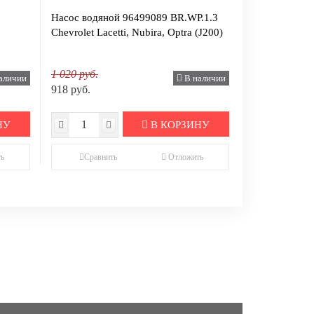
Насос водяной 96499089 BR.WP.1.3
Chevrolet Lacetti, Nubira, Optra (J200)
1 020 руб.
аличии
В наличии
918 руб.
НУ
В КОРЗИНУ
ь
Сравнить
Отложить