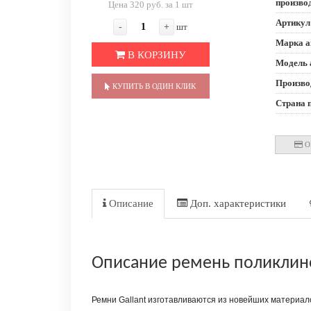
произво
Цена 320 руб. за 1 шт
Артикул
-
+
шт
Марка а
В КОРЗИНУ
Модель 
Произво
КУПИТЬ В ОДИН КЛИК
Страна 
О
Описание
Доп. характеристики
Описание ремень поликлинов
Ремни Gallant изготавливаются из новейших материа