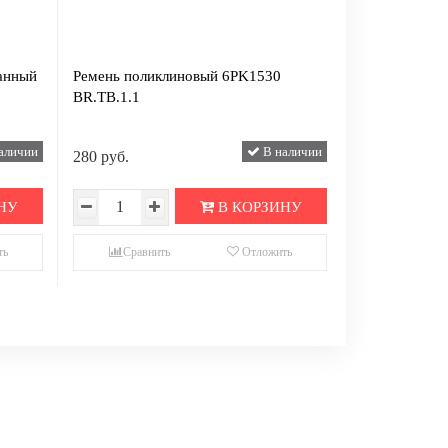
панный
Ремень поликлиновый 6PK1530
BR.TB.1.1
аличии
В наличии
280 руб.
НУ
В КОРЗИНУ
ть
Сравнить
Отложить