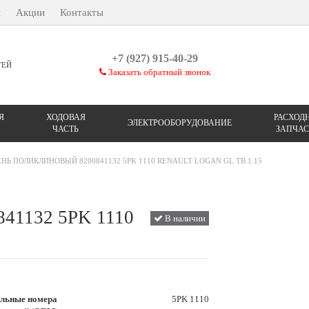
ы
Акции
Контакты
+7 (927) 915-40-29
ТЕЙ
Заказать обратный звонок
Я
ХОДОВАЯ
РАСХОД
ЭЛЕКТРООБОРУДОВАНИЕ
ЧАСТЬ
ЗАПЧАС
НЬ ПОЛИКЛИНОВЫЙ 8200841132 5PK 1110 RENAULT LOGAN GL.TB.1.15
841132 5PK 1110
В наличии
льные номера
5PK 1110