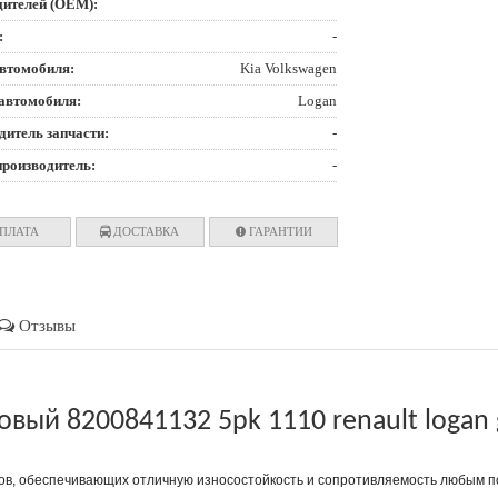
дителей (OEM):
:
-
втомобиля:
Kia Volkswagen
автомобиля:
Logan
дитель запчасти:
-
производитель:
-
ПЛАТА
ДОСТАВКА
ГАРАНТИИ
Отзывы
ый 8200841132 5pk 1110 renault logan g
лов, обеспечивающих отличную износостойкость и сопротивляемость любым п