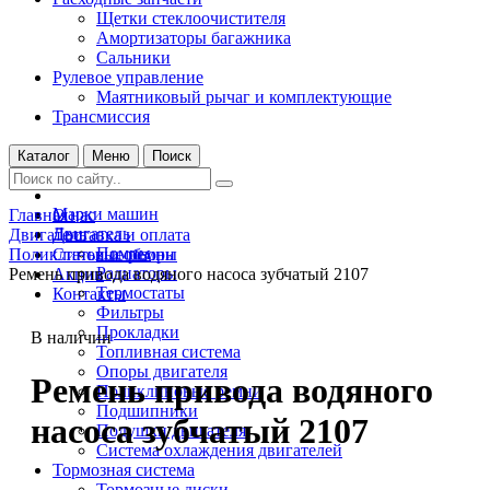
Щетки стеклоочистителя
Амортизаторы багажника
Сальники
Рулевое управление
Маятниковый рычаг и комплектующие
Трансмиссия
Каталог
Меню
Поиск
Марки машин
Главная
О нас
Двигатель
Двигатель
Доставка и оплата
Помпы
Поликлиновые ремни
Статьи и обзоры
Радиаторы
Ремень привода водяного насоса зубчатый 2107
Акции
Термостаты
Контакты
Фильтры
Прокладки
В наличии
Топливная система
Опоры двигателя
Ремень привода водяного
Поликлиновые ремни
Подшипники
насоса зубчатый 2107
Подушки двигателя
Система охлаждения двигателей
Тормозная система
Тормозные диски