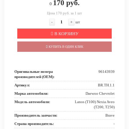
170 руб.
0
Цена 170 руб. за 1 шт
-
+
шт
В КОРЗИНУ
КУПИТЬ В ОДИН КЛИК
Оригинальные номера
96143939
производителей (OEM):
Артикул:
BR.TH.1.1
Марка автомобиля:
Daewoo Chevrolet
Модель автомобиля:
Lanos (T100) Nexia Aveo
(T200, T250)
Производитель запчасти:
Brave
Страна производитель:
-