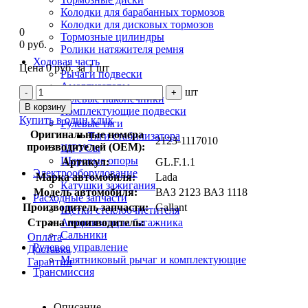
Колодки для барабанных тормозов
Колодки для дисковых тормозов
0
Тормозные цилиндры
0 руб.
Ролики натяжителя ремня
Ходовая часть
Цена 0 руб. за 1 шт
Рычаги подвески
Амортизаторы
шт
-
+
Рулевые наконечники
В корзину
Комплектующие подвески
Купить в один клик
Рулевые тяги
Оригинальные номера
Тяги стабилизатора
2123-1117010
производителей (OEM):
ШРУСы
Шаровые опоры
Артикул:
GL.F.1.1
Электрооборудование
Марка автомобиля:
Lada
Катушки зажигания
Модель автомобиля:
ВАЗ 2123 ВАЗ 1118
Расходные запчасти
Производитель запчасти:
Gallant
Щетки стеклоочистителя
Амортизаторы багажника
Страна производитель:
-
Сальники
Оплата
Рулевое управление
Доставка
Маятниковый рычаг и комплектующие
Гарантии
Трансмиссия
Описание