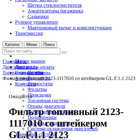
Щетки стеклоочистителя
Амортизаторы багажника
Сальники
Рулевое управление
Маятниковый рычаг и комплектующие
Трансмиссия
Каталог
Меню
Поиск
Марки машин
Главная
О нас
Двигатель
Двигатель
Доставка и оплата
Помпы
Топливная система
Статьи и обзоры
Радиаторы
Фильтр топливный 2123-1117010 со штейкером GL.F.1.1 2123
Акции
Термостаты
Контакты
Фильтры
Прокладки
Ожидается
Топливная система
Опоры двигателя
Фильтр топливный 2123-
Поликлиновые ремни
Подшипники
1117010 со штейкером
Подушки двигателя
Система охлаждения двигателей
GL.F.1.1 2123
Тормозная система
Тормозные диски