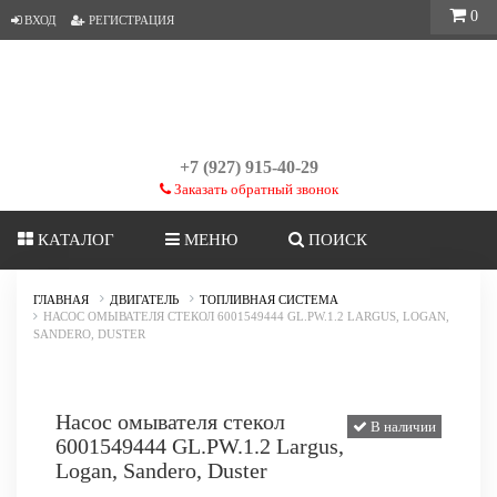
0
ВХОД
РЕГИСТРАЦИЯ
+7 (927) 915-40-29
Заказать обратный звонок
КАТАЛОГ
МЕНЮ
ПОИСК
ГЛАВНАЯ
ДВИГАТЕЛЬ
ТОПЛИВНАЯ СИСТЕМА
НАСОС ОМЫВАТЕЛЯ СТЕКОЛ 6001549444 GL.PW.1.2 LARGUS, LOGAN,
SANDERO, DUSTER
Насос омывателя стекол
В наличии
6001549444 GL.PW.1.2 Largus,
Logan, Sandero, Duster