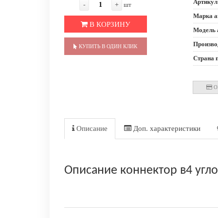
Артикул
-
+
шт
Марка а
В КОРЗИНУ
Модель 
Произво
КУПИТЬ В ОДИН КЛИК
Страна 
О
Описание
Доп. характеристики
Описание коннектор в4 угл