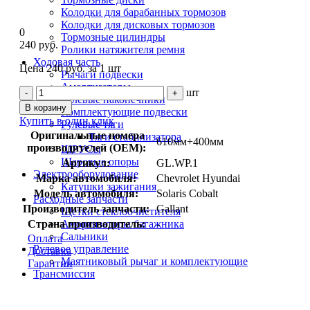
Колодки для барабанных тормозов
Колодки для дисковых тормозов
0
Тормозные цилиндры
240 руб.
Ролики натяжителя ремня
Ходовая часть
Цена 240 руб. за 1 шт
Рычаги подвески
Амортизаторы
шт
-
+
Рулевые наконечники
В корзину
Комплектующие подвески
Купить в один клик
Рулевые тяги
Оригинальные номера
Тяги стабилизатора
610мм+400мм
производителей (OEM):
ШРУСы
Шаровые опоры
Артикул:
GL.WP.1
Электрооборудование
Марка автомобиля:
Chevrolet Hyundai
Катушки зажигания
Модель автомобиля:
Solaris Cobalt
Расходные запчасти
Производитель запчасти:
Gallant
Щетки стеклоочистителя
Амортизаторы багажника
Страна производитель:
-
Сальники
Оплата
Рулевое управление
Доставка
Маятниковый рычаг и комплектующие
Гарантии
Трансмиссия