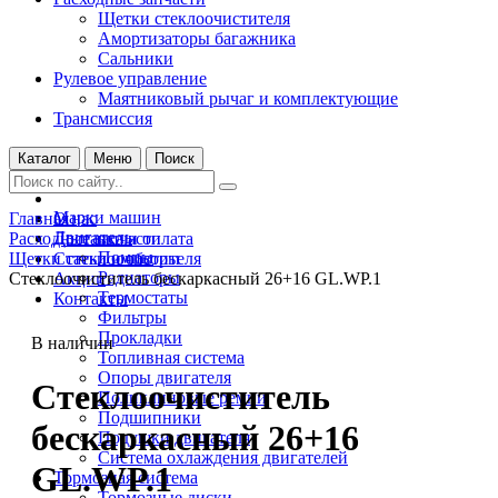
Щетки стеклоочистителя
Амортизаторы багажника
Сальники
Рулевое управление
Маятниковый рычаг и комплектующие
Трансмиссия
Каталог
Меню
Поиск
Марки машин
Главная
О нас
Двигатель
Расходные запчасти
Доставка и оплата
Помпы
Щетки стеклоочистителя
Статьи и обзоры
Радиаторы
Стеклоочиститель бескаркасный 26+16 GL.WP.1
Акции
Термостаты
Контакты
Фильтры
Прокладки
В наличии
Топливная система
Опоры двигателя
Стеклоочиститель
Поликлиновые ремни
Подшипники
бескаркасный 26+16
Подушки двигателя
Система охлаждения двигателей
GL.WP.1
Тормозная система
Тормозные диски