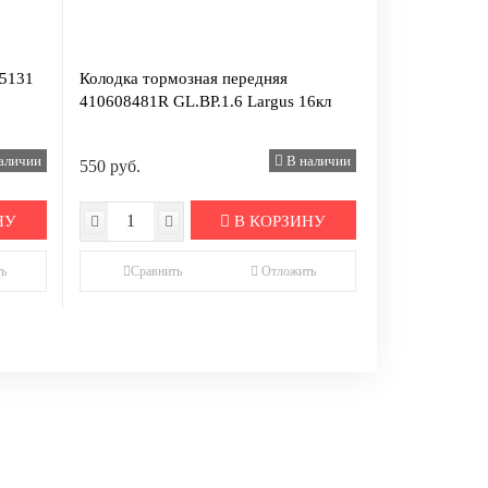
05131
Колодка тормозная передняя
410608481R GL.BP.1.6 Largus 16кл
аличии
В наличии
550 руб.
НУ
В КОРЗИНУ
ь
Сравнить
Отложить