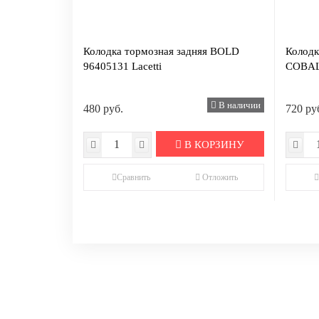
Колодка тормозная задняя BOLD
Колодк
96405131 Lacetti
COBA
В наличии
480 руб.
720 ру
В КОРЗИНУ
Сравнить
Отложить