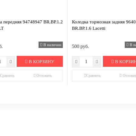
а передняя 94748947 BR.BP.1.2
Колодка тормозная задняя 964
LT
BR.BP.1.6 Lacetti
В наличии
В н
б.
500 руб.
В КОРЗИНУ
В КОРЗИ
Сравнить
Отложить
Сравнить
Отложит