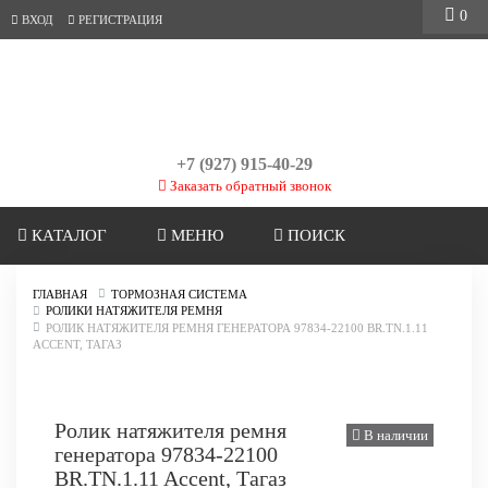
0
ВХОД
РЕГИСТРАЦИЯ
+7 (927) 915-40-29
Заказать обратный звонок
КАТАЛОГ
МЕНЮ
ПОИСК
ГЛАВНАЯ
ТОРМОЗНАЯ СИСТЕМА
РОЛИКИ НАТЯЖИТЕЛЯ РЕМНЯ
РОЛИК НАТЯЖИТЕЛЯ РЕМНЯ ГЕНЕРАТОРА 97834-22100 BR.TN.1.11
ACCENT, ТАГАЗ
Ролик натяжителя ремня
В наличии
генератора 97834-22100
BR.TN.1.11 Accent, Тагаз