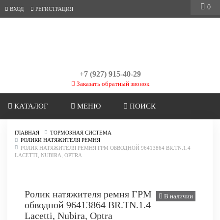
0
ВХОД
РЕГИСТРАЦИЯ
+7 (927) 915-40-29
Заказать обратный звонок
КАТАЛОГ
МЕНЮ
ПОИСК
ГЛАВНАЯ
ТОРМОЗНАЯ СИСТЕМА
РОЛИКИ НАТЯЖИТЕЛЯ РЕМНЯ
РОЛИК НАТЯЖИТЕЛЯ РЕМНЯ ГРМ ОБВОДНОЙ 96413864 BR.TN.1.4
LACETTI, NUBIRA, OPTRA
Ролик натяжителя ремня ГРМ
В наличии
обводной 96413864 BR.TN.1.4
Lacetti, Nubira, Optra