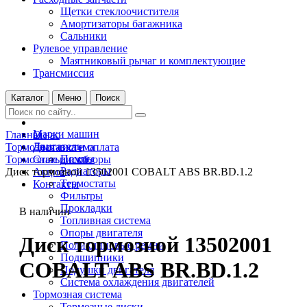
Щетки стеклоочистителя
Амортизаторы багажника
Сальники
Рулевое управление
Маятниковый рычаг и комплектующие
Трансмиссия
Каталог
Меню
Поиск
Марки машин
Главная
О нас
Двигатель
Тормозная система
Доставка и оплата
Помпы
Тормозные диски
Статьи и обзоры
Радиаторы
Диск тормозной 13502001 COBALT ABS BR.BD.1.2
Акции
Термостаты
Контакты
Фильтры
Прокладки
В наличии
Топливная система
Опоры двигателя
Диск тормозной 13502001
Поликлиновые ремни
Подшипники
COBALT ABS BR.BD.1.2
Подушки двигателя
Система охлаждения двигателей
Тормозная система
Тормозные диски