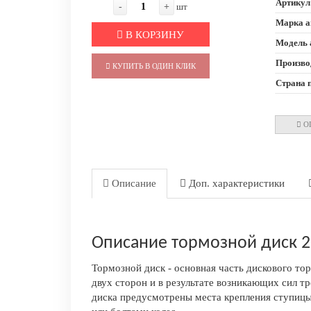
Артикул
-
+
шт
Марка а
В КОРЗИНУ
Модель 
Произво
КУПИТЬ В ОДИН КЛИК
Страна 
О
Описание
Доп. характеристики
Описание тормозной диск 
Тормозной диск - основная часть дискового то
двух сторон и в результате возникающих сил т
диска предусмотрены места крепления ступицы 