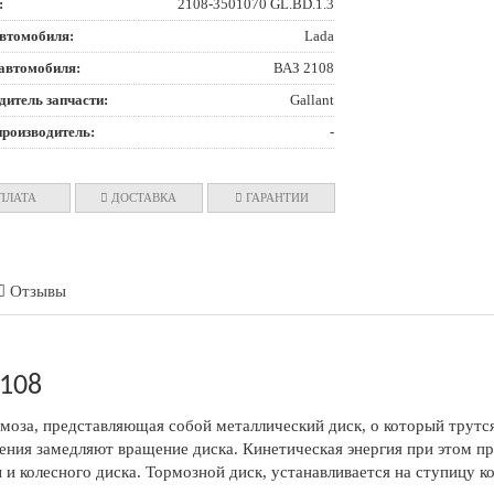
:
2108-3501070 GL.BD.1.3
втомобиля:
Lada
автомобиля:
ВАЗ 2108
дитель запчасти:
Gallant
производитель:
-
ПЛАТА
ДОСТАВКА
ГАРАНТИИ
Отзывы
2108
рмоза, представляющая собой металлический диск, о который трут
рения замедляют вращение диска. Кинетическая энергия при этом п
и колесного диска. Тормозной диск, устанавливается на ступицу к