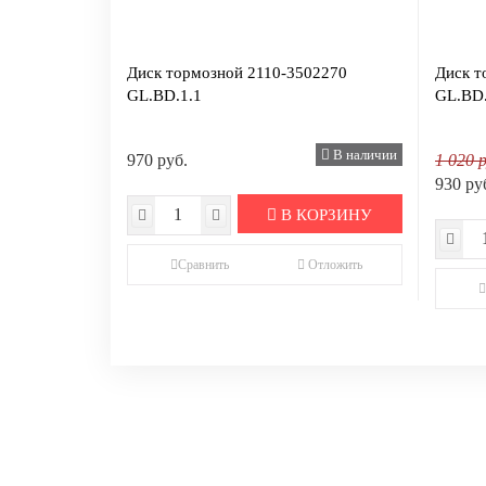
Диск тормозной 2110-3502270
Диск т
GL.BD.1.1
GL.BD.
В наличии
970 руб.
1 020 р
930 ру
В КОРЗИНУ
Сравнить
Отложить