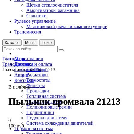
Щетки стеклоочистителя
Амортизаторы багажника
Сальники
Рулевое управление
Маятниковый рычаг и комплектующие
Трансмиссия
Каталог
Меню
Поиск
Марки машин
Главная
О нас
Двигатель
Трансмиссия
Доставка и оплата
Помпы
Пыльник промвала 21213
Статьи и обзоры
Радиаторы
Акции
Термостаты
Контакты
Фильтры
В наличии
Прокладки
Топливная система
Пыльник промвала 21213
Опоры двигателя
Поликлиновые ремни
Подшипники
Подушки двигателя
0
Система охлаждения двигателей
100 руб.
Тормозная система
Тормозные диски