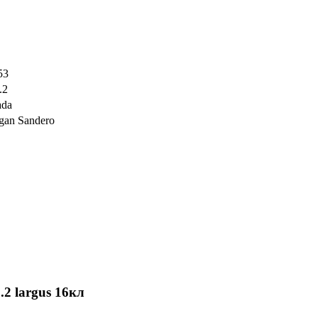
53
.2
ada
gan Sandero
.2 largus 16кл