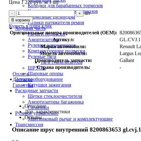
Цена 1 220 руб. за 1 шт
Колодки для барабанных тормозов
Колодки для дисковых тормозов
шт
-
+
Тормозные цилиндры
В корзину
Ролики натяжителя ремня
Купить в один клик
Ходовая часть
Оригинальные номера производителей (OEM):
82008636
Рычаги подвески
Амортизаторы
Артикул:
GL.CVJ.1
Рулевые наконечники
Марка автомобиля:
Renault L
Комплектующие подвески
Модель автомобиля:
Largus Lo
Рулевые тяги
Производитель запчасти:
Gallant
Тяги стабилизатора
Страна производитель:
-
ШРУСы
Шаровые опоры
Оплата
Электрооборудование
Доставка
Катушки зажигания
Гарантии
Расходные запчасти
Щетки стеклоочистителя
Амортизаторы багажника
Описание
Сальники
Доп. характеристики
Рулевое управление
Отзывы
Маятниковый рычаг и комплектующие
Трансмиссия
Описание шрус внутренний 8200863653 gl.cvj.1