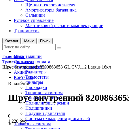
Щетки стеклоочистителя
Амортизаторы багажника
Сальники
Рулевое управление
Маятниковый рычаг и комплектующие
Трансмиссия
Каталог
Меню
Поиск
Марки машин
Главная
О нас
Двигатель
Трансмиссия
Доставка и оплата
Помпы
Шрус внутренний 8200863653 GL.CVJ.1.2 Largus 16кл
Статьи и обзоры
Радиаторы
Акции
Термостаты
Контакты
Фильтры
В наличии
Прокладки
Топливная система
Шрус внутренний 8200863653
Опоры двигателя
Поликлиновые ремни
Подшипники
Подушки двигателя
0
Система охлаждения двигателей
1 220 руб.
Тормозная система
Тормозные диски