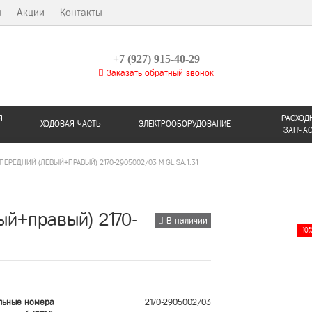
ы
Акции
Контакты
+7 (927) 915-40-29
Заказать обратный звонок
Я
РАСХОД
ХОДОВАЯ ЧАСТЬ
ЭЛЕКТРООБОРУДОВАНИЕ
ЗАПЧА
ПЕРЕДНИЙ (ЛЕВЫЙ+ПРАВЫЙ) 2170-2905002/03 M GL.SA.1.31
ый+правый) 2170-
В наличии
10
льные номера
2170-2905002/03