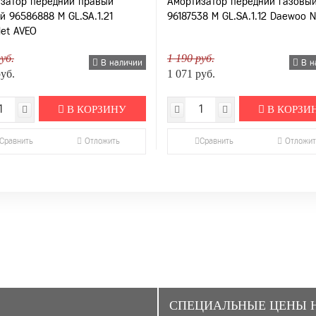
затор передний правый
Амортизатор передний газовы
й 96586888 M GL.SA.1.21
96187538 M GL.SA.1.12 Daewoo N
let AVEO
уб.
1 190 руб.
В наличии
В н
руб.
1 071 руб.
В КОРЗИНУ
В КОРЗИ
Сравнить
Отложить
Сравнить
Отложит
CПЕЦИАЛЬНЫЕ ЦЕНЫ 