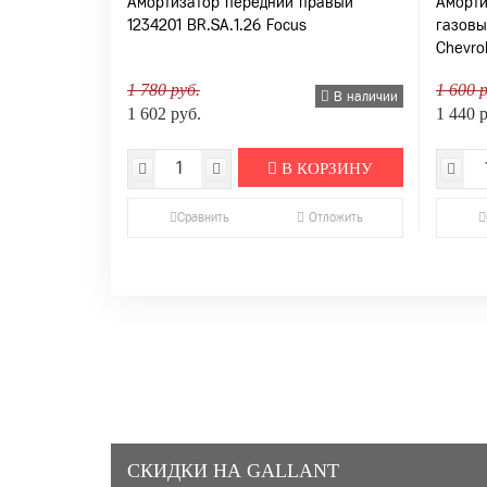
Амортизатор передний правый
Аморти
1234201 BR.SA.1.26 Focus
газовы
Сhevro
1 780 руб.
1 600 р
В наличии
1 602 руб.
1 440 
В КОРЗИНУ
Сравнить
Отложить
СКИДКИ НА GALLANT