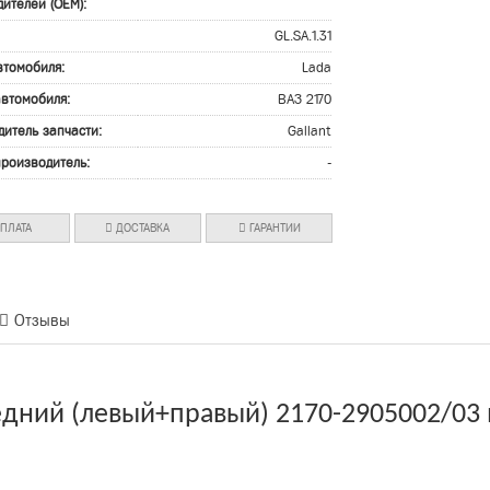
ителей (OEM):
GL.SA.1.31
втомобиля:
Lada
автомобиля:
ВАЗ 2170
дитель запчасти:
Gallant
производитель:
-
ПЛАТА
ДОСТАВКА
ГАРАНТИИ
Отзывы
дний (левый+правый) 2170-2905002/03 m