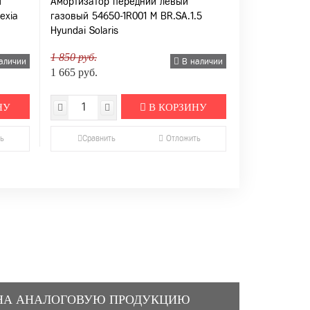
й
Амортизатор передний левый
exia
газовый 54650-1R001 M BR.SA.1.5
Hyundai Solaris
1 850 руб.
аличии
В наличии
1 665 руб.
НУ
В КОРЗИНУ
ь
Сравнить
Отложить
НА АНАЛОГОВУЮ ПРОДУКЦИЮ