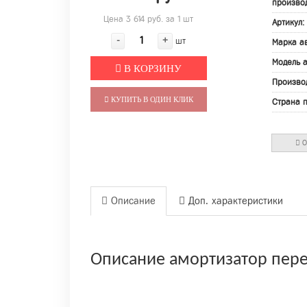
производ
Цена 3 614 руб. за 1 шт
Артикул:
-
+
шт
Марка а
Модель 
В КОРЗИНУ
Произво
КУПИТЬ В ОДИН КЛИК
Страна 
О
Описание
Доп. характеристики
Описание амортизатор пере