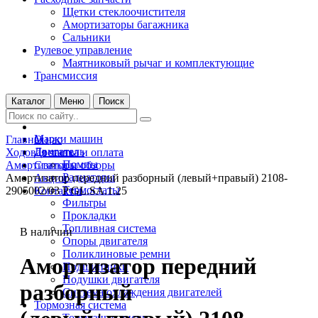
Щетки стеклоочистителя
Амортизаторы багажника
Сальники
Рулевое управление
Маятниковый рычаг и комплектующие
Трансмиссия
Каталог
Меню
Поиск
Марки машин
Главная
О нас
Двигатель
Ходовая часть
Доставка и оплата
Помпы
Амортизаторы
Статьи и обзоры
Радиаторы
Амортизатор передний разборный (левый+правый) 2108-
Акции
Термостаты
2905002/03 P GL.SA.1.25
Контакты
Фильтры
Прокладки
Топливная система
В наличии
Опоры двигателя
Поликлиновые ремни
Амортизатор передний
Подшипники
Подушки двигателя
разборный
Система охлаждения двигателей
Тормозная система
Тормозные диски