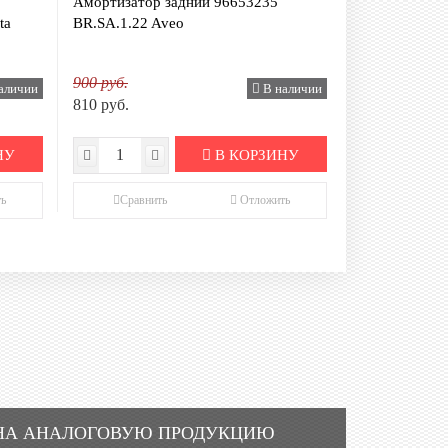
Амортизатор задний 96653235
ta
BR.SA.1.22 Aveo
900 руб.
аличии
В наличии
810 руб.
НУ
В КОРЗИНУ
ь
Сравнить
Отложить
НА АНАЛОГОВУЮ ПРОДУКЦИЮ