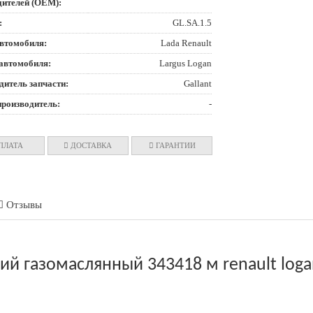
дителей (OEM):
:
GL.SA.1.5
втомобиля:
Lada Renault
автомобиля:
Largus Logan
дитель запчасти:
Gallant
производитель:
-
ПЛАТА
ДОСТАВКА
ГАРАНТИИ
Отзывы
 газомаслянный 343418 м renault logan, 