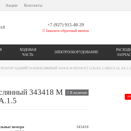
Акции
Контакты
+7 (927) 915-40-29
ТЕЙ
Заказать обратный звонок
Я
ХОДОВАЯ
РАСХОД
ЭЛЕКТРООБОРУДОВАНИЕ
ЧАСТЬ
ЗАПЧАС
ИЗАТОР ЗАДНИЙ ГАЗОМАСЛЯННЫЙ 343418 М RENAULT LOGAN, LARGUS GL.SA.1.5
аслянный 343418 М
В наличии
10
A.1.5
льные номера
343418