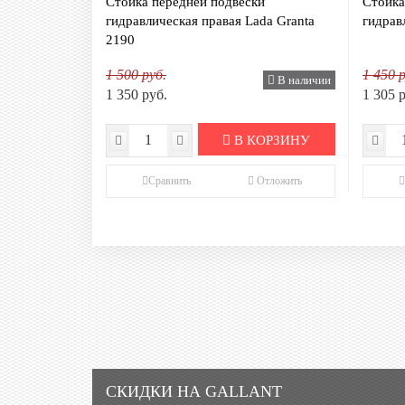
Стойка передней подвески
Стойка
гидравлическая правая Lada Granta
гидрав
2190
1 500 руб.
1 450 р
В наличии
1 350 руб.
1 305 
В КОРЗИНУ
Сравнить
Отложить
СКИДКИ НА GALLANT