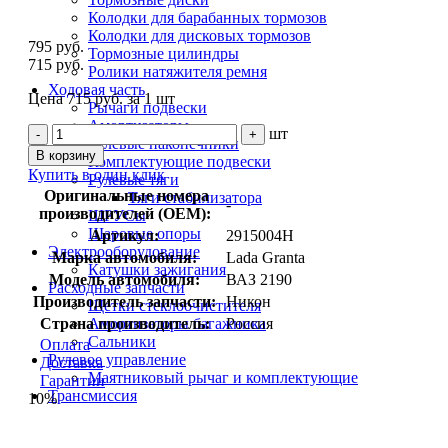
Колодки для барабанных тормозов
Колодки для дисковых тормозов
795 руб.
Тормозные цилиндры
715 руб.
Ролики натяжителя ремня
Ходовая часть
Цена 715 руб. за 1 шт
Рычаги подвески
Амортизаторы
шт
-
+
Рулевые наконечники
В корзину
Комплектующие подвески
Купить в один клик
Рулевые тяги
Оригинальные номера
Тяги стабилизатора
-
производителей (OEM):
ШРУСы
Шаровые опоры
Артикул:
2915004Н
Электрооборудование
Марка автомобиля:
Lada Granta
Катушки зажигания
Модель автомобиля:
ВАЗ 2190
Расходные запчасти
Производитель запчасти:
Никон
Щетки стеклоочистителя
Амортизаторы багажника
Страна производитель:
Россия
Сальники
Оплата
Рулевое управление
Доставка
Маятниковый рычаг и комплектующие
Гарантии
Трансмиссия
10%