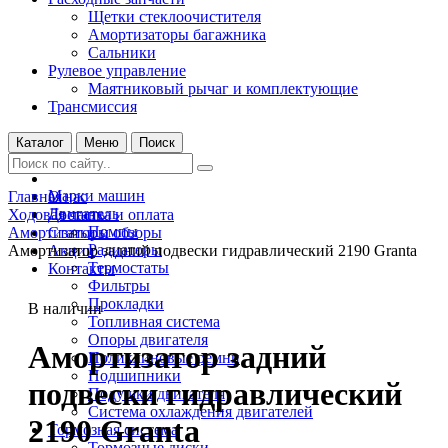
Щетки стеклоочистителя
Амортизаторы багажника
Сальники
Рулевое управление
Маятниковый рычаг и комплектующие
Трансмиссия
Каталог
Меню
Поиск
Марки машин
Главная
О нас
Двигатель
Ходовая часть
Доставка и оплата
Помпы
Амортизаторы
Статьи и обзоры
Радиаторы
Амортизатор задний подвески гидравлический 2190 Granta
Акции
Термостаты
Контакты
Фильтры
Прокладки
В наличии
Топливная система
Опоры двигателя
Амортизатор задний
Поликлиновые ремни
Подшипники
подвески гидравлический
Подушки двигателя
Система охлаждения двигателей
2190 Granta
Тормозная система
Тормозные диски