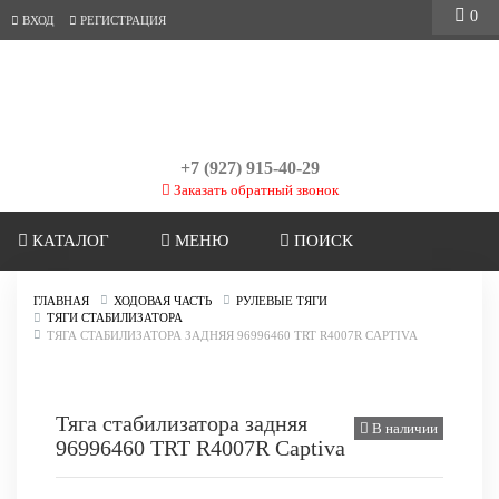
0
ВХОД
РЕГИСТРАЦИЯ
+7 (927) 915-40-29
Заказать обратный звонок
КАТАЛОГ
МЕНЮ
ПОИСК
ГЛАВНАЯ
ХОДОВАЯ ЧАСТЬ
РУЛЕВЫЕ ТЯГИ
ТЯГИ СТАБИЛИЗАТОРА
ТЯГА СТАБИЛИЗАТОРА ЗАДНЯЯ 96996460 TRT R4007R CAPTIVA
Тяга стабилизатора задняя
В наличии
96996460 TRT R4007R Captiva