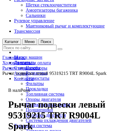
Щетки стеклоочистителя
Амортизаторы багажника
Сальники
Рулевое управление
Маятниковый рычаг и комплектующие
Трансмиссия
Каталог
Меню
Поиск
Марки машин
Главная
О нас
Двигатель
Ходовая часть
Доставка и оплата
Помпы
Рычаги подвески
Статьи и обзоры
Радиаторы
Рычаг подвески левый 95319215 TRT R9004L Spark
Акции
Термостаты
Контакты
Фильтры
Прокладки
В наличии
Топливная система
Опоры двигателя
Рычаг подвески левый
Поликлиновые ремни
Подшипники
95319215 TRT R9004L
Подушки двигателя
Система охлаждения двигателей
Spark
Тормозная система
Тормозные диски