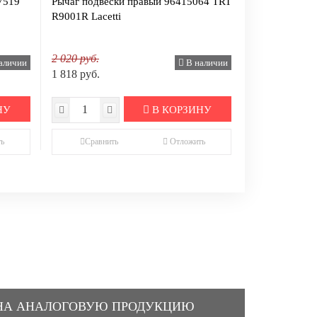
7519
Рычаг подвески правый 96415064 TRT
R9001R Lacetti
2 020 руб.
аличии
В наличии
1 818 руб.
НУ
В КОРЗИНУ
ь
Сравнить
Отложить
НА АНАЛОГОВУЮ ПРОДУКЦИЮ