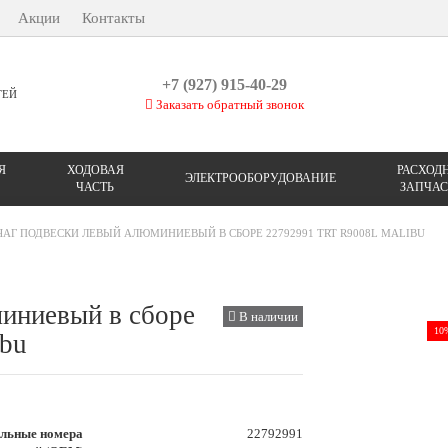
Акции
Контакты
+7 (927) 915-40-29
ТЕЙ
Заказать обратный звонок
Я
ХОДОВАЯ
РАСХОД
ЭЛЕКТРООБОРУДОВАНИЕ
ЧАСТЬ
ЗАПЧАС
АГ ПОДВЕСКИ ЛЕВЫЙ АЛЮМИНИЕВЫЙ В СБОРЕ 22792991 TRT R9008L MALIBU
иниевый в сборе
В наличии
10
bu
льные номера
22792991