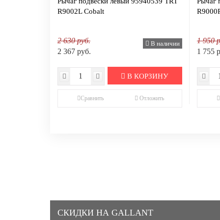
Рычаг подвески левый 95940539 TRT
Рычаг 
R9002L Cobalt
R9000R
2 630 руб.
1 950 р
В наличии
2 367 руб.
1 755 
В КОРЗИНУ
Сравнить
Отложить
СКИДКИ НА GALLANT