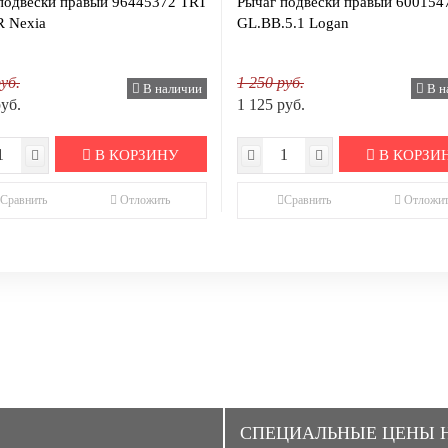
подвески правый 96445372 TRT
Рычаг подвески правый 600154
 Nexia
GL.BB.5.1 Logan
уб.
1 250 руб.
В наличии
В н
руб.
1 125 руб.
В КОРЗИНУ
В КОРЗИ
Сравнить
Отложить
Сравнить
Отложит
CПЕЦИАЛЬНЫЕ ЦЕНЫ 