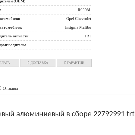
дителей (OEM):
:
R9008L
втомобиля:
Opel Chevrolet
автомобиля:
Insignia Malibu
дитель запчасти:
TRT
производитель:
-
ПЛАТА
ДОСТАВКА
ГАРАНТИИ
Отзывы
вый алюминиевый в сборе 22792991 trt 