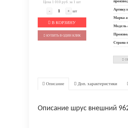
произво
Цена 1 010 руб. за 1 шт
Артикул
-
+
шт
Марка а
В КОРЗИНУ
Модель 
Произво
КУПИТЬ В ОДИН КЛИК
Страна 
О
Описание
Доп. характеристики
Описание шрус внешний 9625