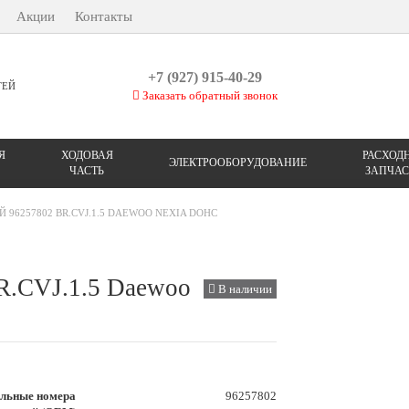
Акции
Контакты
+7 (927) 915-40-29
ТЕЙ
Заказать обратный звонок
Я
ХОДОВАЯ
РАСХОД
ЭЛЕКТРООБОРУДОВАНИЕ
ЧАСТЬ
ЗАПЧАС
96257802 BR.CVJ.1.5 DAEWOO NEXIA DOHC
R.CVJ.1.5 Daewoo
В наличии
льные номера
96257802