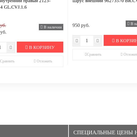
нутренний правый 2123-
Шрус внешний 96273570 BR.CV
4 GL.CVJ.1.6
В н
уб.
950 руб.
В наличии
руб.
В КОРЗИ
В КОРЗИНУ
Сравнить
Отложит
Сравнить
Отложить
CПЕЦИАЛЬНЫЕ ЦЕНЫ 