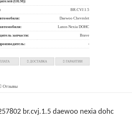
дителей (OEM):
:
BR.CVJ.1.5
втомобиля:
Daewoo Chevrolet
автомобиля:
Lanos Nexia DOHC
дитель запчасти:
Brave
производитель:
-
ПЛАТА
ДОСТАВКА
ГАРАНТИИ
Отзывы
7802 br.cvj.1.5 daewoo nexia dohc