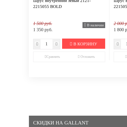
Шрус внутренний левый 2121-
Шрус в
2215055 BOLD
221505
1 500 руб.
2 000 р
В наличии
1 350 руб.
1 800 
В КОРЗИНУ
Сравнить
Отложить
СКИДКИ НА GALLANT