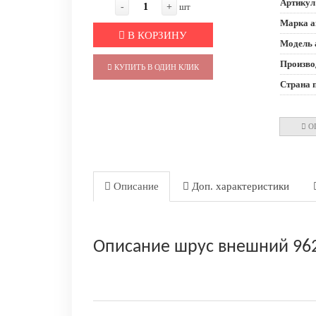
Артикул
-
+
шт
Марка а
В КОРЗИНУ
Модель 
Произво
КУПИТЬ В ОДИН КЛИК
Страна 
О
Описание
Доп. характеристики
Описание шрус внешний 9627