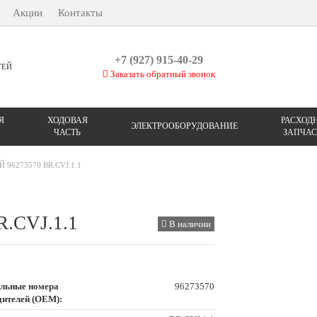
Акции
Контакты
+7 (927) 915-40-29
ТЕЙ
Заказать обратный звонок
Я
ХОДОВАЯ
РАСХОД
ЭЛЕКТРООБОРУДОВАНИЕ
ЧАСТЬ
ЗАПЧАС
96273570 BR.CVJ.1.1
R.CVJ.1.1
В наличии
льные номера
96273570
дителей (OEM):