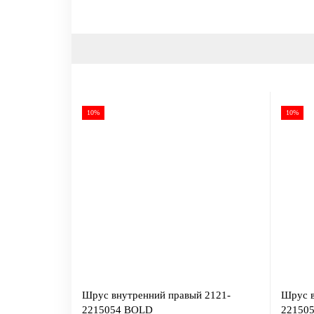
10%
10%
Шрус внутренний правый 2121-
Шрус в
2215054 BOLD
221505