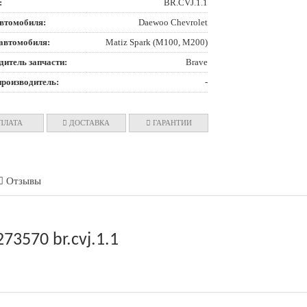
:
BR.CVJ.1.1
втомобиля:
Daewoo Chevrolet
автомобиля:
Matiz Spark (M100, M200)
дитель запчасти:
Brave
производитель:
-
ПЛАТА
ДОСТАВКА
ГАРАНТИИ
Отзывы
3570 br.cvj.1.1