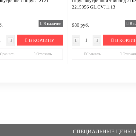
внутреннего шруса 2121
Шрус внутренний трипоид 210
2215056 GL.CVJ.1.13
В наличии
В н
б.
980 руб.
В КОРЗИНУ
В КОРЗИ
Сравнить
Отложить
Сравнить
Отложит
CПЕЦИАЛЬНЫЕ ЦЕНЫ 