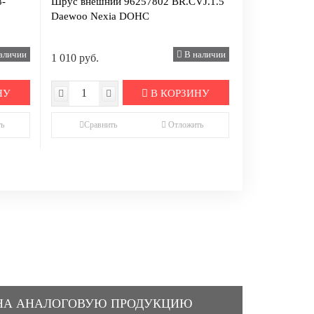
8-
Шрус внешний 96257802 BR.CVJ.1.5
Daewoo Nexia DOHC
аличии
В наличии
1 010 руб.
НУ
В КОРЗИНУ
ь
Сравнить
Отложить
НА АНАЛОГОВУЮ ПРОДУКЦИЮ